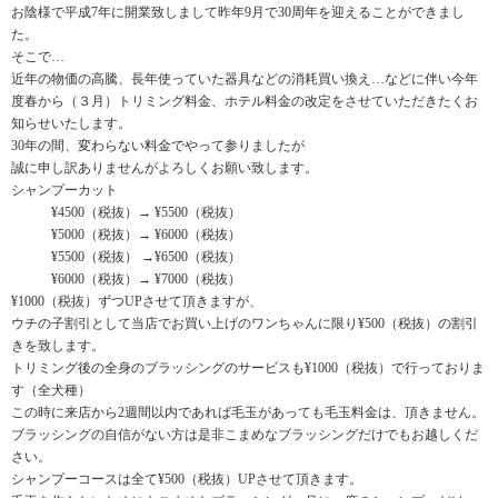
お陰様で平成7年に開業致しまして昨年9月で30周年を迎えることができまし
た。
そこで…
近年の物価の高騰、長年使っていた器具などの消耗買い換え…などに伴い今年
度春から（３月）トリミング料金、ホテル料金の改定をさせていただきたくお
知らせいたします。
30年の間、変わらない料金でやって参りましたが
誠に申し訳ありませんがよろしくお願い致します。
シャンプーカット
¥4500（税抜）→ ¥5500（税抜）
¥5000（税抜）→ ¥6000（税抜）
¥5500（税抜） →¥6500（税抜）
¥6000（税抜）→ ¥7000（税抜）
¥1000（税抜）ずつUPさせて頂きますが、
ウチの子割引として当店でお買い上げのワンちゃんに限り¥500（税抜）の割引
きを致します。
トリミング後の全身のブラッシングのサービスも¥1000（税抜）で行っておりま
す（全犬種）
この時に来店から2週間以内であれば毛玉があっても毛玉料金は、頂きません。
ブラッシングの自信がない方は是非こまめなブラッシングだけでもお越しくだ
さい。
シャンプーコースは全て¥500（税抜）UPさせて頂きます。