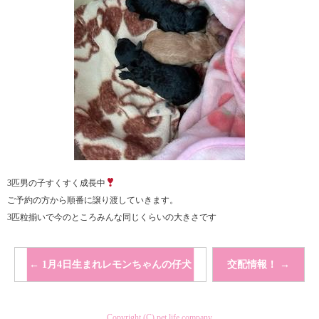
3匹男の子すくすく成長中
ご予約の方から順番に譲り渡していきます。
3匹粒揃いで今のところみんな同じくらいの大きさです
←
1月4日生まれレモンちゃんの仔犬
交配情報！
→
Copyright (C) pet life company